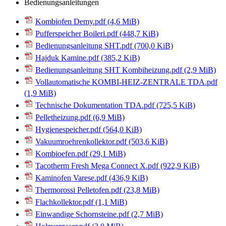
Bedienungsanleitungen
Kombiofen Demy.pdf
(4,6 MiB)
Pufferspeicher Boileri.pdf
(448,7 KiB)
Bedienungsanleitung SHT.pdf
(700,0 KiB)
Hajduk Kamine.pdf
(385,2 KiB)
Bedienungsanleitung SHT Kombiheizung.pdf
(2,9 MiB)
Vollautomatische KOMBI-HEIZ-ZENTRALE TDA.pdf
(1,9 MiB)
Technische Dokumentation TDA.pdf
(725,5 KiB)
Pelletheizung.pdf
(6,9 MiB)
Hygienespeicher.pdf
(564,0 KiB)
Vakuumroehrenkollektor.pdf
(503,6 KiB)
Kombioefen.pdf
(29,1 MiB)
Tacotherm Fresh Mega Connect X.pdf
(922,9 KiB)
Kaminofen Varese.pdf
(436,9 KiB)
Thermorossi Pelletofen.pdf
(23,8 MiB)
Flachkollektor.pdf
(1,1 MiB)
Einwandige Schornsteine.pdf
(2,7 MiB)