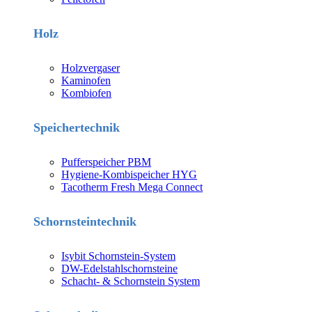
Holz
Holzvergaser
Kaminofen
Kombiofen
Speichertechnik
Pufferspeicher PBM
Hygiene-Kombispeicher HYG
Tacotherm Fresh Mega Connect
Schornsteintechnik
Isybit Schornstein-System
DW-Edelstahlschornsteine
Schacht- & Schornstein System