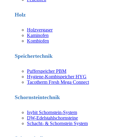
Holz
Holzvergaser
Kaminofen
Kombiofen
Speichertechnik
Pufferspeicher PBM
Hygiene-Kombispeicher HYG
Tacotherm Fresh Mega Connect
Schornsteintechnik
Isybit Schornstein-System
DW-Edelstahlschornsteine
Schacht- & Schornstein System