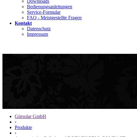
Downloads
Bedienungsanleitungen
Service-Formular
FAQ - Meistgestellte Fragen
Kontakt
Datenschutz
Impressum
Produkte
Gürsolar GmbH
›
Produkte
›