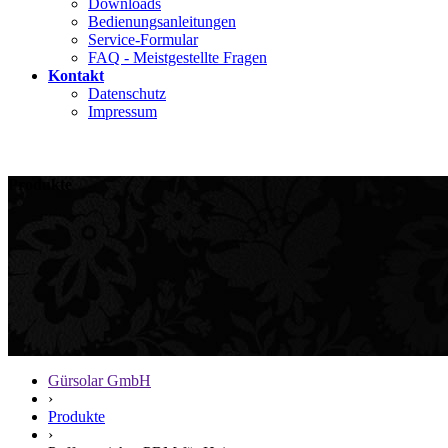
Downloads
Bedienungsanleitungen
Service-Formular
FAQ - Meistgestellte Fragen
Kontakt
Datenschutz
Impressum
Produkte
Gürsolar GmbH
›
Produkte
›