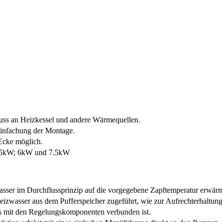
uss an Heizkessel und andere Wärmequellen.
einfachung der Montage.
 Ecke möglich.
 4.5kW; 6kW und 7.5kW
ser im Durchfluss­prinzip auf die vorgegebene Zapftemperatur erwärm
wasser aus dem Puffer­speicher zugeführt, wie zur Aufrechterhaltung e
s mit den Regelungskomponenten verbunden ist.