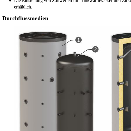
Die Einstellung von Sollwerten für Trinkwarmwasser und Zirkul
erhältlich.
Durchflussmedien