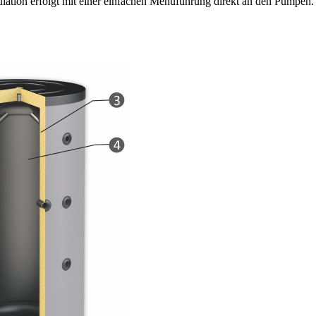
ation erfolgt mit einer einfachen Menü­führung direkt an den Pumpen.