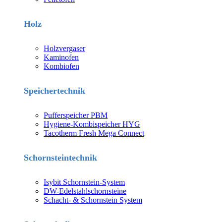
Holz
Holzvergaser
Kaminofen
Kombiofen
Speichertechnik
Pufferspeicher PBM
Hygiene-Kombispeicher HYG
Tacotherm Fresh Mega Connect
Schornsteintechnik
Isybit Schornstein-System
DW-Edelstahlschornsteine
Schacht- & Schornstein System